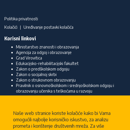
Politika privatnosti
Kolačići
|
Uređivanje postavki kolačića
Korisni linkovi
Ministarstvo znanosti i obrazovanja
Agencija za odgoj i obrazovanje
Grad Virovitica
Edukacijsko-rehabilitacijski fakultet
Zakon o predškolskom odgoju
Zakon o socijalnoj skrbi
Zakon o strukovnom obrazovanju
Pravilnik o osnovnoškolskom i srednjoškolskom odgoju i
obrazovanju učenika s teškoćama u razvoju
Kontakt
Centar za odgoj, obrazovanje i razvojnu
Naše web stranice koriste kolačiće kako bi Vama
podršku dr. Terezija Salaj Rakić
omogućili najbolje korisničko iskustvo, za analizu
Nikole Tesle 4
prometa i korištenje društvenih mreža. Za više
33000 Virovitica