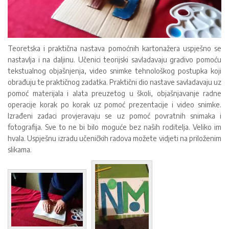
Teoretska i praktična nastava pomoćnih kartonažera uspješno se
nastavlja i na daljinu. Učenici teorijski savladavaju gradivo pomoću
tekstualnog objašnjenja, video snimke tehnološkog postupka koji
obrađuju te praktičnog zadatka. Praktični dio nastave savladavaju uz
pomoć materijala i alata preuzetog u školi, objašnjavanje radne
operacije korak po korak uz pomoć prezentacije i video snimke.
Izrađeni zadaci provjeravaju se uz pomoć povratnih snimaka i
fotografija. Sve to ne bi bilo moguće bez naših roditelja. Veliko im
hvala. Uspješnu izradu učeničkih radova možete vidjeti na priloženim
slikama.