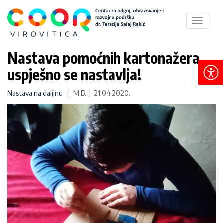
Toggle
navigat
Nastava pomoćnih kartonažera
uspješno se nastavlja!
Nastava na daljinu
| M.B. | 21.04.2020.